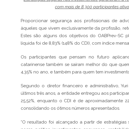
com mais de 8.300 participantes ativo
Proporcionar segurança aos profissionais de adv
àqueles que vivem exclusivamente da profissão, ret
Estes são alguns dos objetivos do OABPrev-SC p
líquida foi de 8,83% (148% do CDI), com índice men
Os participantes que pensam no futuro aplica
catarinense também se saíram melhor do que quem
4,35% no ano, e também para quem tem investiment
Segundo o diretor financeiro e administrativo, Y
últimos três anos, a entidade entregou aos partic
25,52%, enquanto o CDI é de aproximadamente 22,
consolidando os ótimos números apresentados.
“O resultado foi alcançado a partir de estratégias