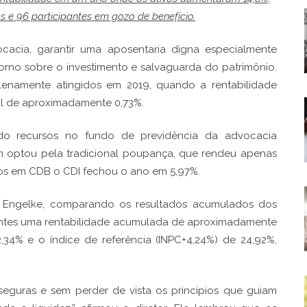
s e 96 participantes em gozo de benefício.
ocacia, garantir uma aposentaria digna especialmente
orno sobre o investimento e salvaguarda do patrimônio.
lenamente atingidos em 2019, quando a rentabilidade
sal de aproximadamente 0,73%.
ndo recursos no fundo de previdência da advocacia
 optou pela tradicional poupança, que rendeu apenas
os em CDB o CDI fechou o ano em 5,97%.
uri Engelke, comparando os resultados acumulados dos
ipantes uma rentabilidade acumulada de aproximadamente
34% e o índice de referência (INPC+4,24%) de 24,92%,
 seguras e sem perder de vista os princípios que guiam