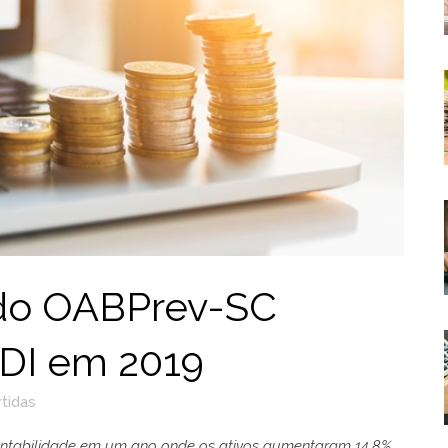
do OABPrev-SC
DI em 2019
tidas
rentabilidade em um ano onde os ativos aumentaram 14,8%,