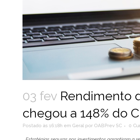
03 fev
Rendimento 
chegou a 148% do C
Postado às 16:18h
em
Geral
por
OABPrev SC
0
Cur
Estratégias seguras nos investimentos garantiram a 