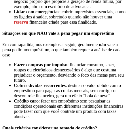
negócio próprio que propicie a geração de renda futura, por
exemplo, abrir um escritório de advocacia.
Lidar com emergências
: cobrir imprevistos essenciais, como
os ligados à saúde, sobretudo quando não houver uma
reserva
financeira criada para essa finalidade.
Situações em que NÃO vale a pena pegar um empréstimo
Em contrapartida, nos exemplos a seguir, geralmente
não
vale a
pena pedir umempréstimo, o que também requer a análise de cada
caso.
Fazer compras por impulso
: financiar consumo, lazer,
roupas ou eletrônicos desnecessários é algo que costuma
prejudicar o orçamento, desviando o foco das metas para seu
futuro.
Cobrir dívidas recorrentes
: destinar o valor obtido com o
empréstimo para pagar as contas mensais, sem corrigir o
descontrole financeiro, gera um efeito “bola de neve”.
Crédito caro
: fazer um empréstimo sem pesquisar as
condições operacionais em diferentes instituições financeiras
pode fazer com que você contrate um produto com taxas
abusivas.
Quais critérios considerar na tomada de crédito?