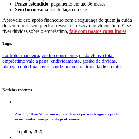
Prazo estendido
: pagamento em até 36 meses
Sem burocracia
: contratação no site
Aproveite este apoio financeiro com a segurança de quem já cuida
do seu futuro, sem precisar resgatar a reserva previdenciária. E, se
tiver dúvidas sobre o empréstimo,
fale com nossos consultores
.
Tags:
controle financeiro
,
crédito consciente
,
custo efetivo total
,
empréstimo vale a pena
,
endividamento
,
gestão de dívidas
,
planejamento financeiro
,
saúde financeira
,
tomada de crédito
Notícias recentes
Aos 20, 30 ou 50: como a previdência para advogados pode
acompanhar sua jornada profissional
16 julho, 2025