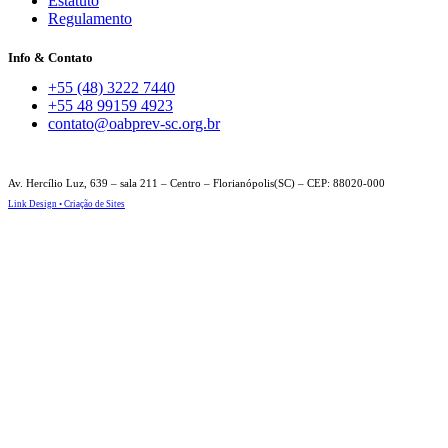
Estatuto
Regulamento
Info & Contato
+55 (48) 3222 7440
+55 48 99159 4923
contato@oabprev-sc.org.br
Av. Hercílio Luz, 639 – sala 211 – Centro – Florianópolis(SC) – CEP: 88020-000
Link Design • Criação de Sites