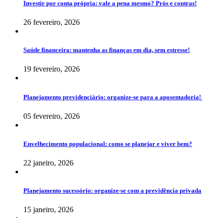
Investir por conta própria: vale a pena mesmo? Prós e contras!
26 fevereiro, 2026
Saúde financeira: mantenha as finanças em dia, sem estresse!
19 fevereiro, 2026
Planejamento previdenciário: organize-se para a aposentadoria!
05 fevereiro, 2026
Envelhecimento populacional: como se planejar e viver bem?
22 janeiro, 2026
Planejamento sucessório: organize-se com a previdência privada
15 janeiro, 2026