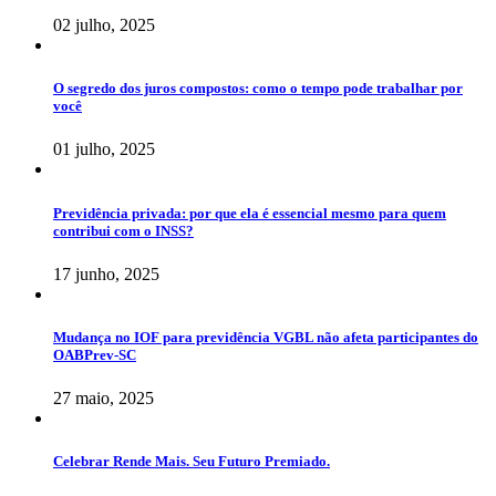
02 julho, 2025
O segredo dos juros compostos: como o tempo pode trabalhar por
você
01 julho, 2025
Previdência privada: por que ela é essencial mesmo para quem
contribui com o INSS?
17 junho, 2025
Mudança no IOF para previdência VGBL não afeta participantes do
OABPrev-SC
27 maio, 2025
Celebrar Rende Mais. Seu Futuro Premiado.