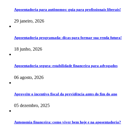
Aposentadoria para autônomos: guia para profissionais liberais!
29 janeiro, 2026
Aposentadoria programada: dicas para formar sua renda futura!
18 junho, 2026
Aposentadoria segura: estabilidade financeira para advogados
06 agosto, 2026
Aproveite o incentivo fiscal da previdência antes do fim do ano
05 dezembro, 2025
Autonomia financeira: como viver bem hoje e na aposentadoria?