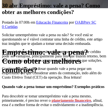
30 abr
Empréstimo: vale a pena? Como
obter as melhores condições?
Postado às 07:00h
em
Educação Financeira
por
OABPrev SC
0
Curtidas
Solicitar umempréstimo vale a pena ou não? Se você está se
questionando se é viável contratar uma linha de crédito, este artigo
traz insights que te ajudam a tomar uma decisão embasada.
Empréstimo: vale a pena?
No post de hoje, indicamos situações em que a tomada de crédito
pode ser vantajosa, principalmente para fins que trazem retorno, bem
Como obter as melhores
como aquelas que tendem a trazer mais prejuízos do que soluções.
condições?
Continue lendo e saiba dosar quando vale a pena pegar um
empréstimo e o que considerar antes da contratação, indo além do
Custo Efetivo Total (CET) da operação. Boa leitura!
Quando vale a pena tomar um empréstimo? Exemplos práticos
Para descobrir se tomar umempréstimo vale a pena mesmo,
primeiramente, é preciso rever o
planejamento financeiro
, afinal,
essa é a melhor forma de evitar o endividamento e a inadimplência.