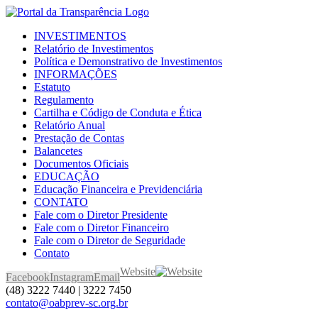
INVESTIMENTOS
Relatório de Investimentos
Política e Demonstrativo de Investimentos
INFORMAÇÕES
Estatuto
Regulamento
Cartilha e Código de Conduta e Ética
Relatório Anual
Prestação de Contas
Balancetes
Documentos Oficiais
EDUCAÇÃO
Educação Financeira e Previdenciária
CONTATO
Fale com o Diretor Presidente
Fale com o Diretor Financeiro
Fale com o Diretor de Seguridade
Contato
Website
Facebook
Instagram
Email
(48) 3222 7440 | 3222 7450
contato@oabprev-sc.org.br