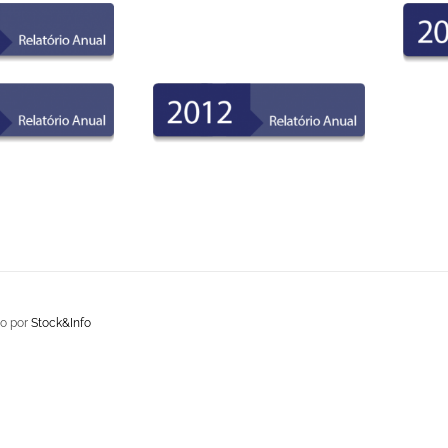
do por
Stock&Info