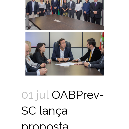
01 jul
OABPrev-
SC lança
proposta