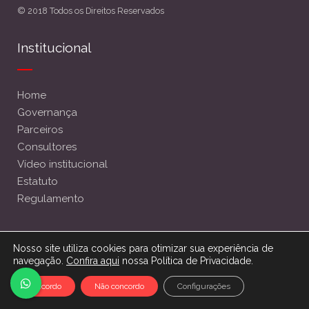
© 2018 Todos os Direitos Reservados
Institucional
Home
Governança
Parceiros
Consultores
Vídeo institucional
Estatuto
Regulamento
Info & Contato
Nosso site utiliza cookies para otimizar sua experiência de
navegação.
Confira aqui
nossa Política de Privacidade.
+55 (48) 3222 7440
Concordo
Não concordo
Configurações
+55 48 99159 4923