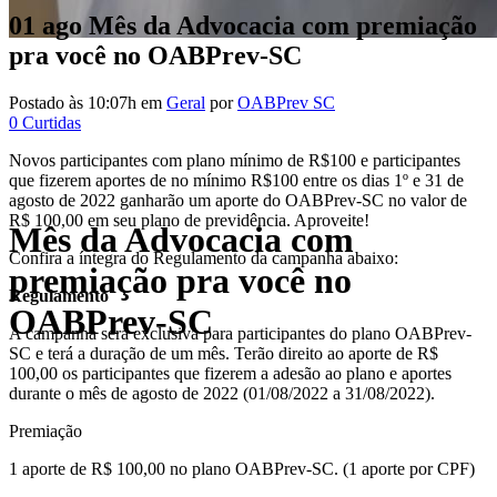
01 ago
Mês da Advocacia com premiação
pra você no OABPrev-SC
Postado às 10:07h
em
Geral
por
OABPrev SC
0
Curtidas
Novos participantes com plano mínimo de R$100 e participantes
que fizerem aportes de no mínimo R$100 entre os dias 1º e 31 de
agosto de 2022 ganharão um aporte do OABPrev-SC no valor de
R$ 100,00 em seu plano de previdência. Aproveite!
Mês da Advocacia com
Confira a íntegra do Regulamento da campanha abaixo:
premiação pra você no
Regulamento
OABPrev-SC
A campanha será exclusiva para participantes do plano OABPrev-
SC e terá a duração de um mês. Terão direito ao aporte de R$
100,00 os participantes que fizerem a adesão ao plano e aportes
durante o mês de agosto de 2022 (01/08/2022 a 31/08/2022).
Premiação
1 aporte de R$ 100,00 no plano OABPrev-SC. (1 aporte por CPF)