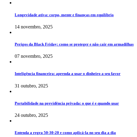
Longevidade ativa: corpo, mente e finanças em equilíbrio
14 novembro, 2025
Perigos da Black Friday: como se proteger e não cair em armadilhas
07 novembro, 2025
Inteligência financeira: aprenda a usar o dinheiro a seu favor
31 outubro, 2025
Portabilidade na previdência privada: o que é e quando usar
24 outubro, 2025
Entenda a regra 50-30-20 e como aplicá-la no seu dia a dia