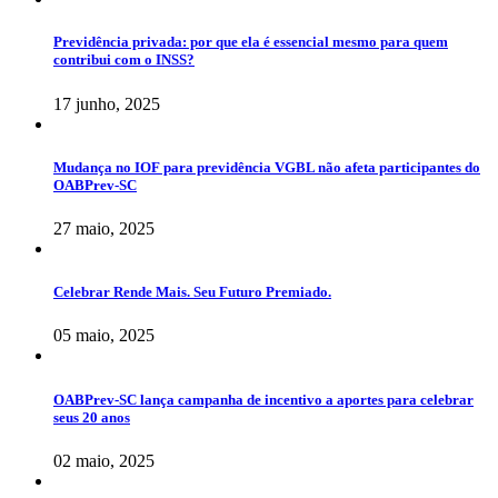
Previdência privada: por que ela é essencial mesmo para quem
contribui com o INSS?
17 junho, 2025
Mudança no IOF para previdência VGBL não afeta participantes do
OABPrev-SC
27 maio, 2025
Celebrar Rende Mais. Seu Futuro Premiado.
05 maio, 2025
OABPrev-SC lança campanha de incentivo a aportes para celebrar
seus 20 anos
02 maio, 2025