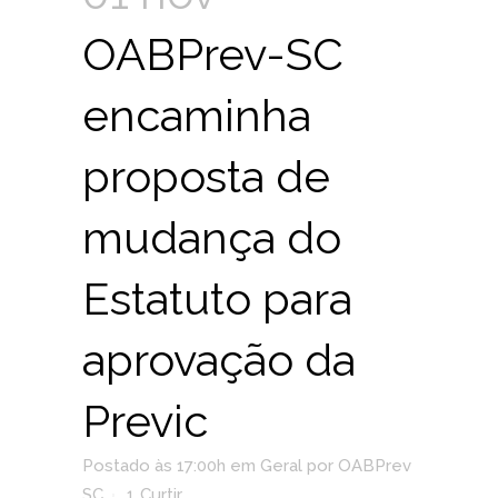
OABPrev-SC
encaminha
proposta de
mudança do
Estatuto para
aprovação da
Previc
Postado às 17:00h
em
Geral
por
OABPrev
SC
1
Curtir