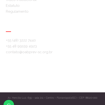
Estatuto
Regulamento
Info & Contato
+55 (48) 3222 7440
+55 48 99159 4923
contato@oabprev-sc.org.br
Av. Hercílio Luz, 639 – sala 211 – Centro – Florianópolis(SC) – CEP: 88020-000