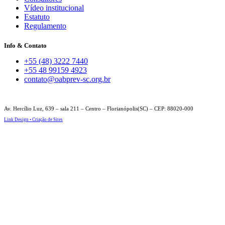
Vídeo institucional
Estatuto
Regulamento
Info & Contato
+55 (48) 3222 7440
+55 48 99159 4923
contato@oabprev-sc.org.br
Av. Hercílio Luz, 639 – sala 211 – Centro – Florianópolis(SC) – CEP: 88020-000
Link Design • Criação de Sites