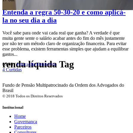
Entenda a regra 50-30-20 e como aplicá-
la no seu dia a dia
Você sabe para onde vai cada real que ganha? A verdade é que
muita gente sente o salário acabar antes do fim do mês justamente
por não ter um método claro de organização financeira. Para evitar
esse problema, existem ferramentas simples que ajudam a equilibrar
gastos...
renda líquida Tag
07:00 /
Educação Financeira
4
Curtidas
Fundo de Pensão Multipatrocinado da Ordem dos Advogados do
Brasil
© 2018 Todos os Direitos Reservados
Institucional
Home
Governança
Parceiros
Consultores