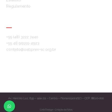
Estatuto
Regulamento
Info & Contato
+55 (48) 3222 7440
+55 48 99159 4923
contato@oabprev-sc.org.br
Av. Hercílio Luz, 639 – sala 211 – Centro – Florianópolis(SC) – CEP: 88020-000
Link Design • Criação de Sites