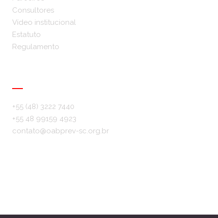
Consultores
Vídeo institucional
Estatuto
Regulamento
Info & Contato
+55 (48) 3222 7440
+55 48 99159 4923
contato@oabprev-sc.org.br